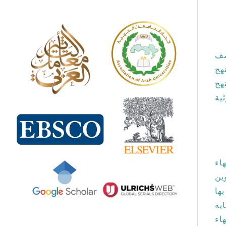
صف
هج
هج
ية
اء
ين
ها
ام محمدt في كتابه
اء