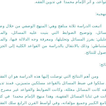
اعد، و أثر الإمام محمدt في تدوين الفقه.
نهجية:
عت الدراسة ثلاثة مناهج وهي: المنهج الوصفي من خلال و
سائل، وتوضيح الضوابط التي بنيت عليه المسائل، والمن
حليلي: بفرز المسائل وتحليلها، ومعرفة وجه الدلالة فيها، والمن
ستنباطي: وذلك بالانتقال بالدراسة من القواعد الكلية إلى الجزئ
صول للنتائج.
ائج:
 أهم النتائج التي توصلت إليها هذه الدراسة هو ان الفقه
سلكوا في ضبط المسائل بالقواعد مسلكين متميزين، فمنذ تدو
قه كانت المسائل معللة، وكانت الضوابط والقواعد غير مصرح ب
وكانت في ثنايا المسائل الفقهية، وهذا منهج الإم
امع الكبير وجميع مؤلفاته، وفي أواسط القرن الرابع سلك الفقه