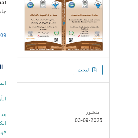
hat
جام
m09
ال
التنزيلات
البحث
الم
الأ
منشور
هدف
03-09-2025
الك
فهم