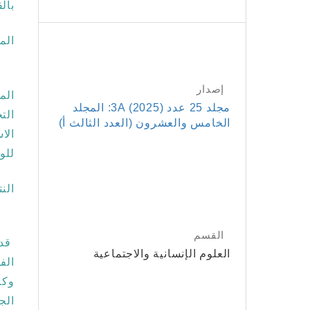
بالقو
الم
اتب
إصدار
الم
مجلد 25 عدد 3A (2025): المجلد
الت
الخامس والعشرون (العدد الثالث أ)
الا
للو
النت
ومن
القسم
قد 
العلوم الإنسانية والاجتماعية
الف
الج