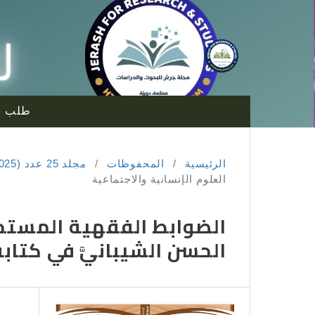
طلب ا
الرئيسية
/
المحفوظات
/
مجلد 25 عدد 3A (2025): المجلد الخامس والعشرون (العدد الثالث أ)
العلوم الإنسانية والاجتماعية
الضوابط الفقهية المستخلص
الحسن الشيبانيَّ في كتاب