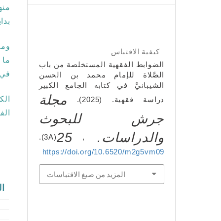
منه
بدا
ومن
كيفية الاقتباس
ما 
الضوابط الفقهية المستخلصة من باب
في 
الصَّلاة للإمام محمد بن الحسن
الشيبانيَّ في كتابه الجامع الكبير
مجلة
الكل
دراسة فقهية. (2025).
الف
جرش للبحوث
والدراسات.
25
(3A).
,
https://doi.org/10.6520/m2g5vm09
المزيد من صيغ الاقتباسات
ال